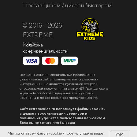
Поставщикам / дистрибьюторам
© 2016 - 2026
EXTREME
KIDS
Политика
конфиденциальности
Все цены, акции и специальные предложения
указанные на сайте приведены как справочная
информация и не являются публичной офертой,
определяемой положениями статьи 437 Гражданского
кодекса Российской Федерации и могут быть
изменены в любое время без предупреждения.
Сайт extremekids.ru использует файлы «cookie»
с целью персонализации сервисов и
повышения удобства пользования веб-сайтом.
Если вы не хотите, чтобы ваши
пользовательские данные обрабатывались,
пожалуйста, ограничьте их использование в
Мы используем файлы-cookie, чтобы улучшить ваше
OK
своём браузере.