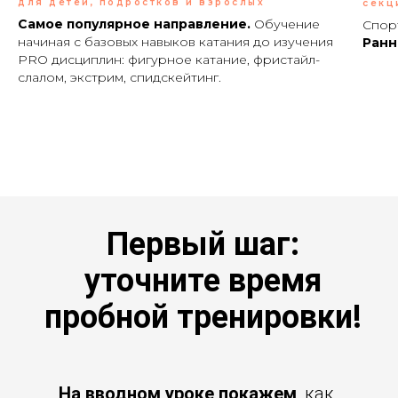
для детей, подростков и взрослых
секц
Самое популярное направление.
Обучение
Спор
начиная с базовых навыков катания до изучения
Р
анн
PRO дисциплин: фигурное катание, фристайл-
слалом, экстрим, спидскейтинг.
Первый шаг:
уточните время
пробной тренировки!
На вводном уроке покажем
, как