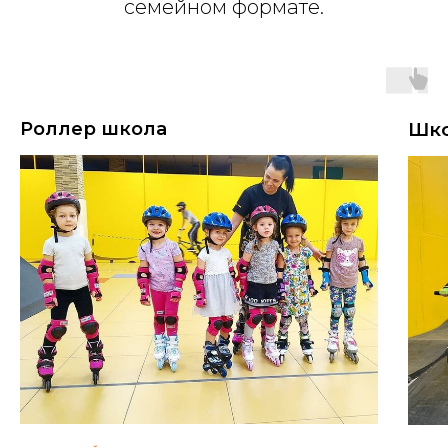
семейном формате.
Роллер школа
Шко