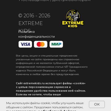
© 2016 - 2026
EXTREME
KIDS
Политика
конфиденциальности
Все цены, акции и специальные предложения
указанные на сайте приведены как справочная
информация и не являются публичной офертой,
определяемой положениями статьи 437 Гражданского
кодекса Российской Федерации и могут быть
изменены в любое время без предупреждения.
Сайт extremekids.ru использует файлы «cookie»
с целью персонализации сервисов и
повышения удобства пользования веб-сайтом.
Если вы не хотите, чтобы ваши
пользовательские данные обрабатывались,
пожалуйста, ограничьте их использование в
Мы используем файлы-cookie, чтобы улучшить ваше
OK
своём браузере.
общение с сайтом. Продолжая пользоваться сайтом,