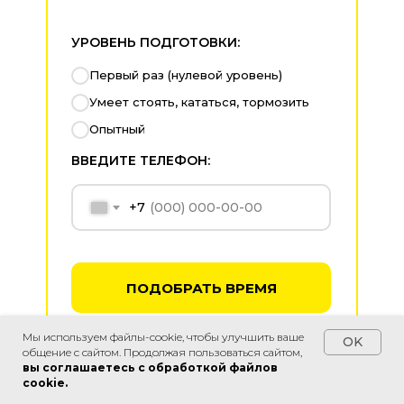
УРОВЕНЬ ПОДГОТОВКИ:
Первый раз (нулевой уровень)
Умеет стоять, кататься, тормозить
Опытный
ВВЕДИТЕ ТЕЛЕФОН:
+7
ПОДОБРАТЬ ВРЕМЯ
Нажимая на кнопку, вы даете согласие на обработку
Мы используем файлы-cookie, чтобы улучшить ваше
OK
персональных данных и соглашаетесь c политикой
общение с сайтом. Продолжая пользоваться сайтом,
конфиденциальности.
вы соглашаетесь с обработкой файлов
cookie.