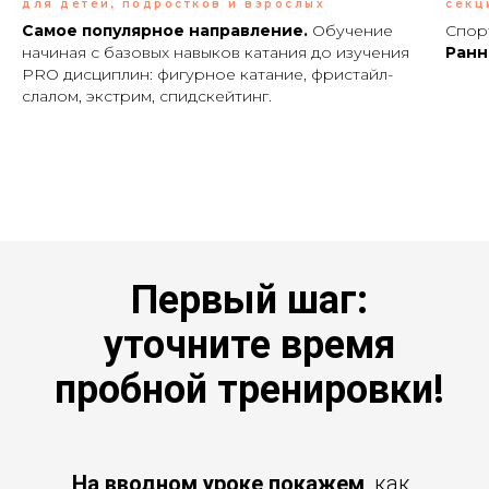
для детей, подростков и взрослых
секц
Самое популярное направление.
Обучение
Спор
начиная с базовых навыков катания до изучения
Р
анн
PRO дисциплин: фигурное катание, фристайл-
слалом, экстрим, спидскейтинг.
Первый шаг:
уточните время
пробной тренировки!
На вводном уроке покажем
, как