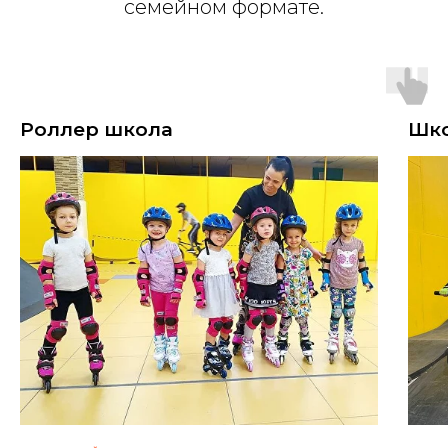
семейном формате.
Роллер школа
Шко