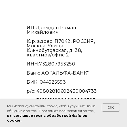
ИП Давыдов Роман
Михайлович
Юр. адрес: 117042, РОССИЯ,
Москва, Улица
Южнобутовская, д. 38,
квартира/офис 21
ИНН:732807953250
Банк: АО "АЛЬФА-БАНК"
БИК: 044525593
р/с: 40802810602430004733
к/с: 30101810200000000593
Мы используем файлы-cookie, чтобы улучшить ваше
OK
Политика в отношении обработки
общение с сайтом. Продолжая пользоваться сайтом,
Спросить в WhatsApp
персональных данных
вы соглашаетесь с обработкой файлов
Согласие на обработку персональных
cookie.
данных