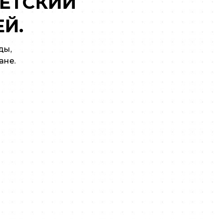
ДЕТСКИЙ
Й.
ды,
ане.