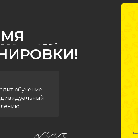
ЕМЯ
НИРОВКИ!
одит обучение,
ндивидуальный
влению.
Наж