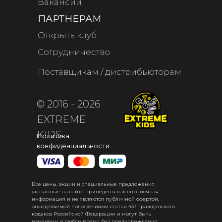
Вакансии
ПАРТНЁРАМ
Открыть клуб
Сотрудничество
Поставщикам / дистрибьюторам
© 2016 - 2026
EXTREME
KIDS
Политика
конфиденциальности
Все цены, акции и специальные предложения
указанные на сайте приведены как справочная
информация и не являются публичной офертой,
определяемой положениями статьи 437 Гражданского
кодекса Российской Федерации и могут быть
изменены в любое время без предупреждения.