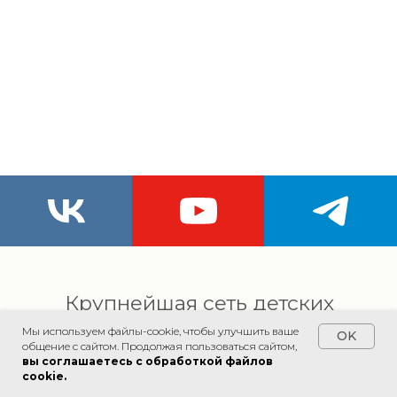
Крупнейшая сеть детских
мультиспортивных клубов в
Мы используем файлы-cookie, чтобы улучшить ваше
OK
общение с сайтом. Продолжая пользоваться сайтом,
России
вы соглашаетесь с обработкой файлов
cookie.
65+ клубов в 50 городах от