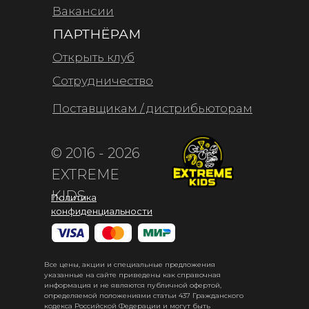
Вакансии
ПАРТНЁРАМ
Открыть клуб
Сотрудничество
Поставщикам / дистрибьюторам
© 2016 - 2026
EXTREME
KIDS
Политика
конфиденциальности
Все цены, акции и специальные предложения
указанные на сайте приведены как справочная
информация и не являются публичной офертой,
определяемой положениями статьи 437 Гражданского
кодекса Российской Федерации и могут быть