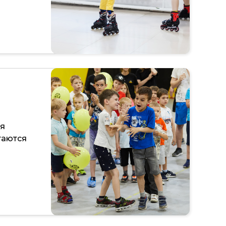
Я
ся
таются