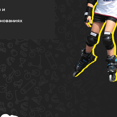
в и
внованиях